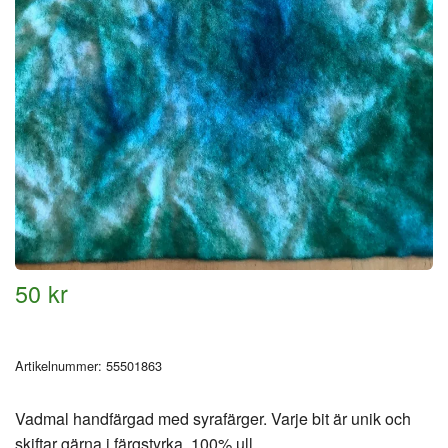
50 kr
Artikelnummer:
55501863
Vadmal handfärgad med syrafärger. Varje bit är unik och
skiftar gärna i färgstyrka. 100% ull