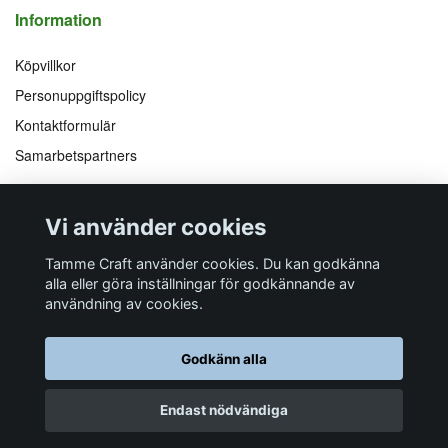
Information
Köpvillkor
Personuppgiftspolicy
Kontaktformulär
Samarbetspartners
Följ oss på
Vi accepterar
Vi använder cookies
Facebook
Instagram
YouTube
Pinterest
Tamme Craft använder cookies. Du kan godkänna
alla eller göra inställningar för godkännande av
användning av cookies.
Butiksadress
Postadress
E-post
Telefon
Organisationsnummer
Godkänn alla
Företagsallén 8
Talltitevägen 11
info@tamme.com
070 200 52 03
559097-7210
184 40
Åkersberga
184 61
Åkersberga
Endast nödvändiga
© 2026 Tamme Craft
Powered by Quickbutik