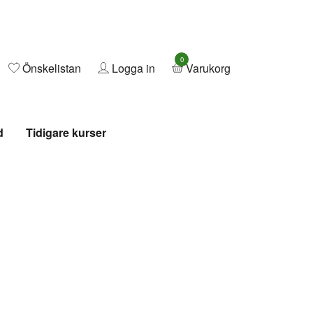
0
Önskelistan
Logga in
Varukorg
d
Tidigare kurser