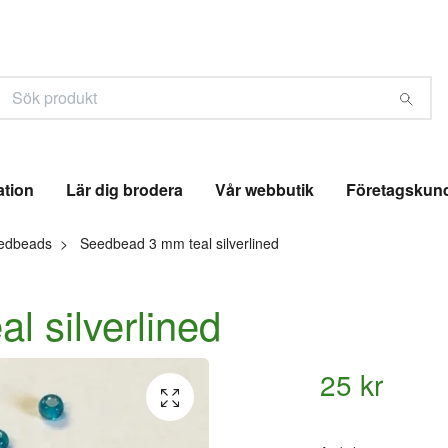
ation
Lär dig brodera
Vår webbutik
Företagskun
edbeads
Seedbead 3 mm teal silverlined
l silverlined
25 kr