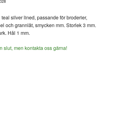
028
 teal silver lined, passande för broderier,
sel och grannlåt, smycken mm. Storlek 3 mm.
rk. Hål 1 mm.
n slut, men kontakta oss gärna!