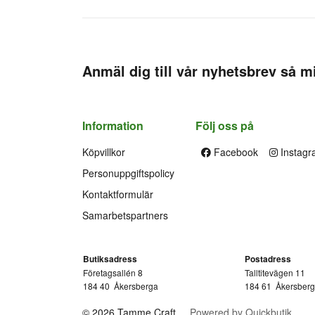
Anmäl dig till vår nyhetsbrev så mi
Information
Följ oss på
Köpvillkor
Facebook
Instagr
Personuppgiftspolicy
Kontaktformulär
Samarbetspartners
Butiksadress
Postadress
Företagsallén 8
Talltitevägen 11
184 40
Åkersberga
184 61
Åkersber
© 2026 Tamme Craft
Powered by Quickbutik