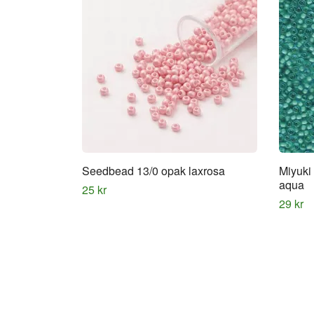
Seedbead 13/0 opak laxrosa
Miyuki
aqua
25 kr
29 kr