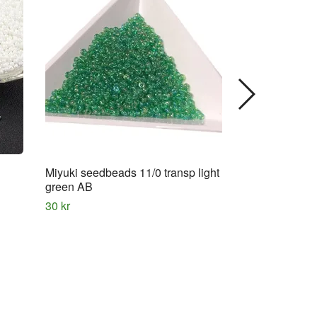
Miyuki seedbeads 11/0 transp light
Seedbead 3mm 
green AB
25 kr
30 kr