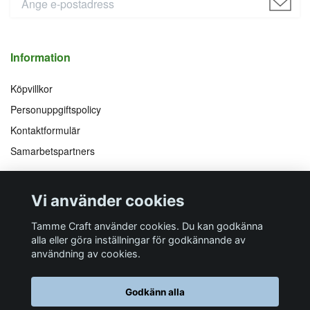
Information
Köpvillkor
Personuppgiftspolicy
Kontaktformulär
Samarbetspartners
Följ oss på
Vi accepterar
Vi använder cookies
Facebook
Instagram
YouTube
Pinterest
Tamme Craft använder cookies. Du kan godkänna
alla eller göra inställningar för godkännande av
användning av cookies.
Butiksadress
Postadress
E-post
Telefon
Organisationsnummer
Godkänn alla
Företagsallén 8
Talltitevägen 11
info@tamme.com
070 200 52 03
559097-7210
184 40
Åkersberga
184 61
Åkersberga