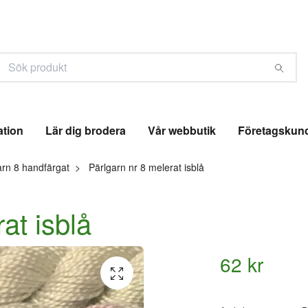
ation
Lär dig brodera
Vår webbutik
Företagskun
arn 8 handfärgat
Pärlgarn nr 8 melerat isblå
at isblå
62 kr