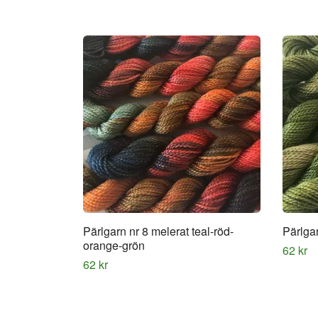
Pärlgarn nr 8 melerat teal-röd-
Pärlgar
orange-grön
62 kr
62 kr