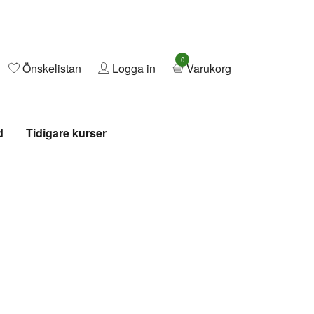
0
Önskelistan
Logga in
Varukorg
d
Tidigare kurser