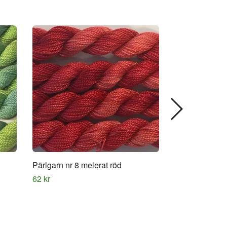
Pärlgarn nr 8 melerat röd
Pärlgarn nr 8 
brun
62 kr
62 kr