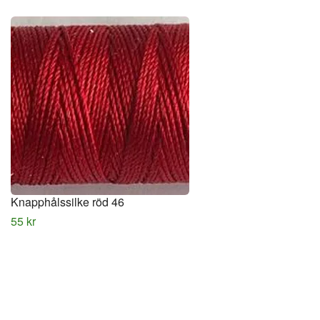
Knapphålssilke röd 46
55 kr