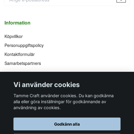
Information
Köpvillkor
Personuppgiftspolicy
Kontaktformulär
Samarbetspartners
Följ oss på
Vi accepterar
Vi använder cookies
Facebook
Instagram
YouTube
Pinterest
Tamme Craft använder cookies. Du kan godkänna
alla eller göra inställningar för godkännande av
användning av cookies.
Butiksadress
Postadress
E-post
Telefon
Organisationsnummer
Godkänn alla
Företagsallén 8
Talltitevägen 11
info@tamme.com
070 200 52 03
559097-7210
184 40
Åkersberga
184 61
Åkersberga