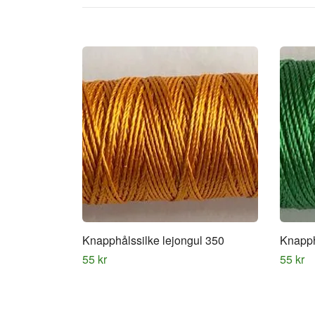
Knapphålssilke lejongul 350
Knapph
55 kr
55 kr