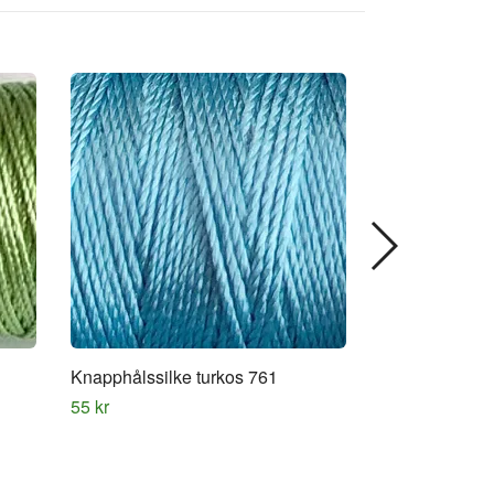
Knapphålssilke turkos 761
Knapphålssilk
55 kr
55 kr