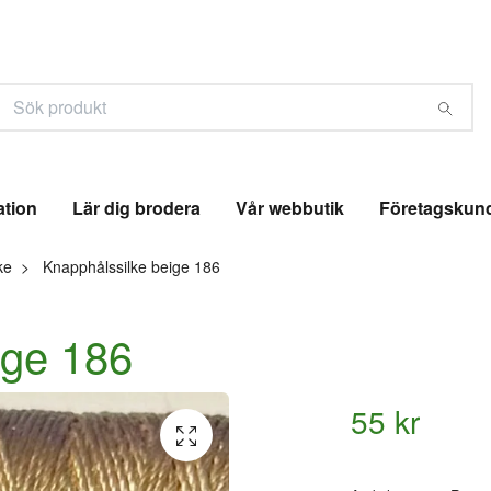
ation
Lär dig brodera
Vår webbutik
Företagskun
ke
Knapphålssilke beige 186
ige 186
55 kr