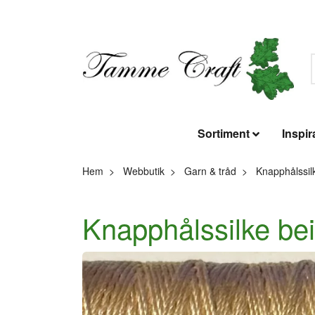
Sortiment
Inspir
Hem
Webbutik
Garn & tråd
Knapphålssil
Knapphålssilke be