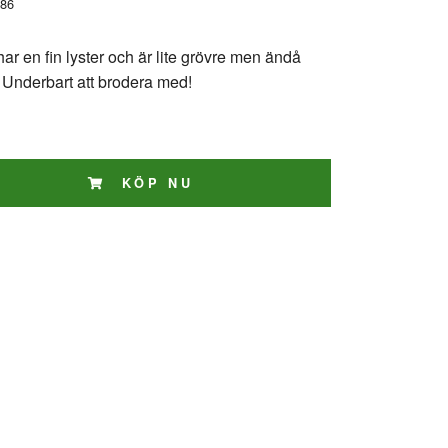
86
ar en fin lyster och är lite grövre men ändå
. Underbart att brodera med!
KÖP NU