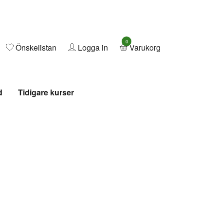
0
Önskelistan
Logga in
Varukorg
d
Tidigare kurser