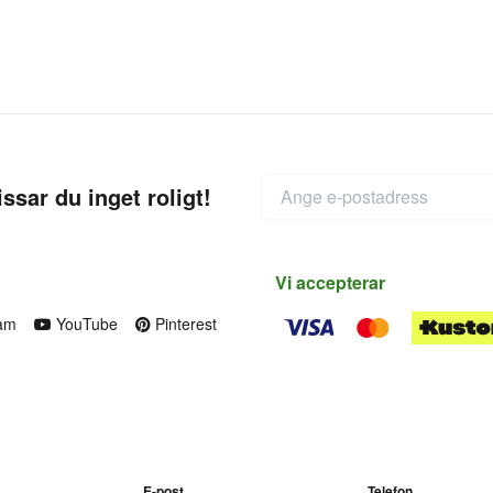
ssar du inget roligt!
Vi accepterar
am
YouTube
Pinterest
E-post
Telefon