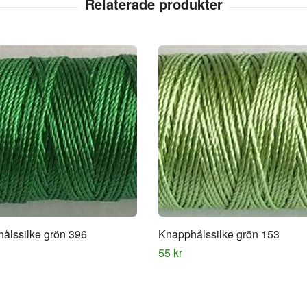
ålssilke grön 396
Knapphålssilke grön 153
55 kr