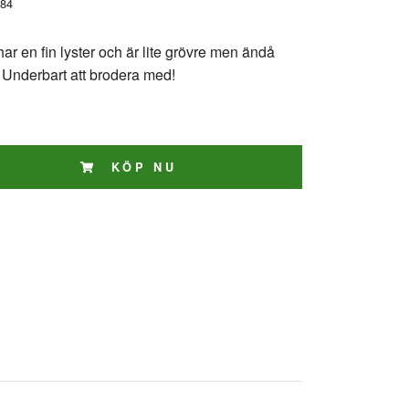
84
ar en fin lyster och är lite grövre men ändå
. Underbart att brodera med!
KÖP NU