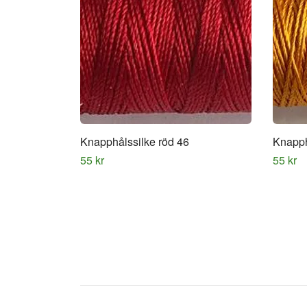
Knapphålssilke röd 46
Knapph
55 kr
55 kr