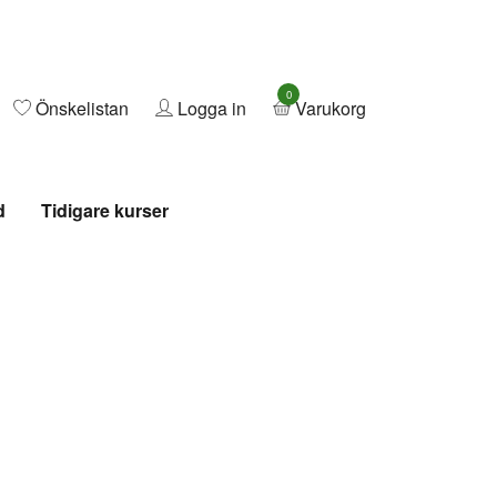
0
Önskelistan
Logga in
Varukorg
d
Tidigare kurser