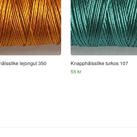
ålssilke lejongul 350
Knapphålssilke turkos 107
55 kr