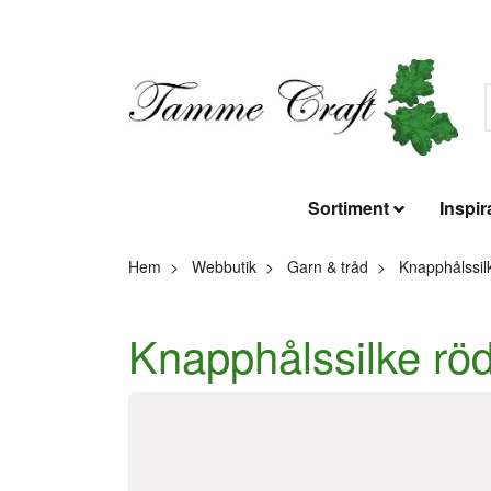
Sortiment
Inspir
Hem
Webbutik
Garn & tråd
Knapphålssil
Knapphålssilke rö