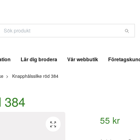
ation
Lär dig brodera
Vår webbutik
Företagskun
ke
Knapphålssilke röd 384
d 384
55 kr