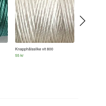
Knapphålssilke vit 800
Knapphålssilk
55 kr
55 kr