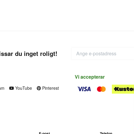
ssar du inget roligt!
Vi accepterar
am
YouTube
Pinterest
E-post
Telefon