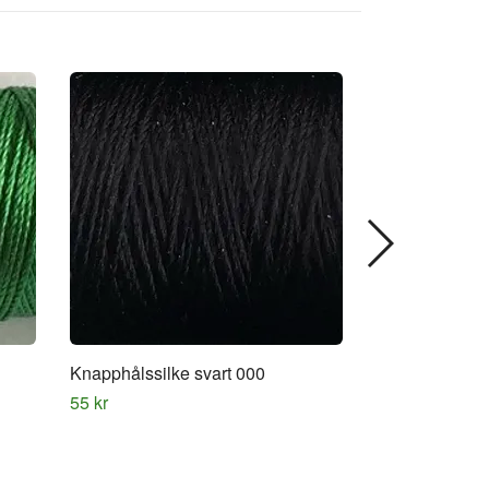
Knapphålssilke svart 000
Knapphålssilk
55 kr
55 kr