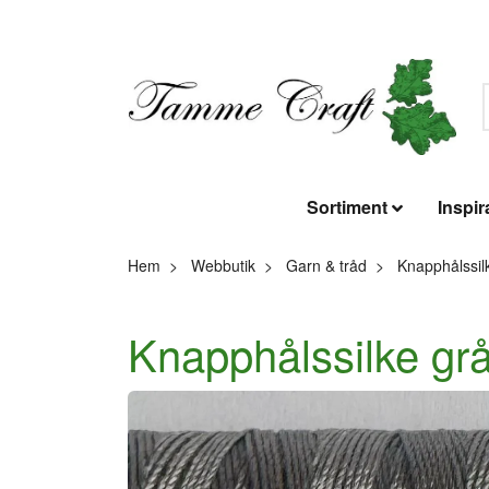
Sortiment
Inspir
Hem
Webbutik
Garn & tråd
Knapphålssil
Knapphålssilke gr