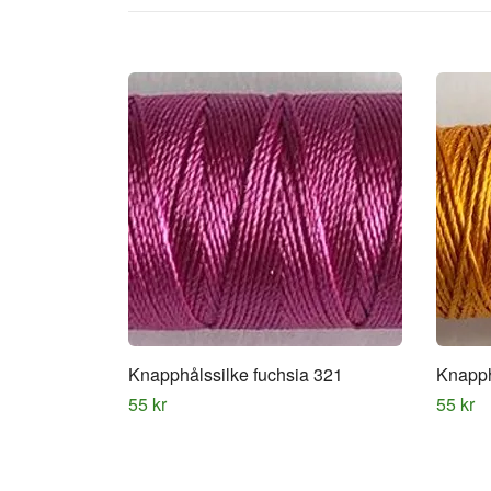
Knapphålssilke fuchsia 321
Knapph
55 kr
55 kr