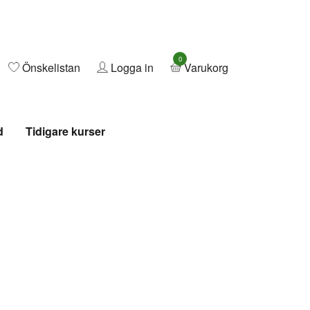
0
Önskelistan
Logga in
Varukorg
d
Tidigare kurser