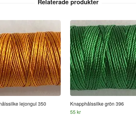
ålssilke lejongul 350
Knapphålssilke grön 396
55 kr