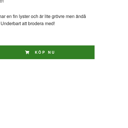
01
ar en fin lyster och är lite grövre men ändå
. Underbart att brodera med!
KÖP NU