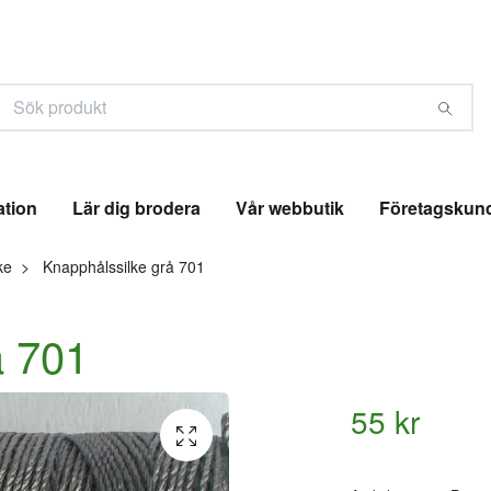
ation
Lär dig brodera
Vår webbutik
Företagskun
ke
Knapphålssilke grå 701
å 701
55 kr