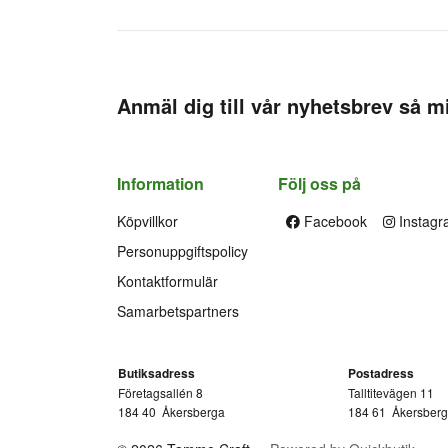
Anmäl dig till vår nyhetsbrev så mi
Information
Följ oss på
Köpvillkor
Facebook
Instagr
Personuppgiftspolicy
Kontaktformulär
Samarbetspartners
Butiksadress
Postadress
Företagsallén 8
Talltitevägen 11
184 40
Åkersberga
184 61
Åkersber