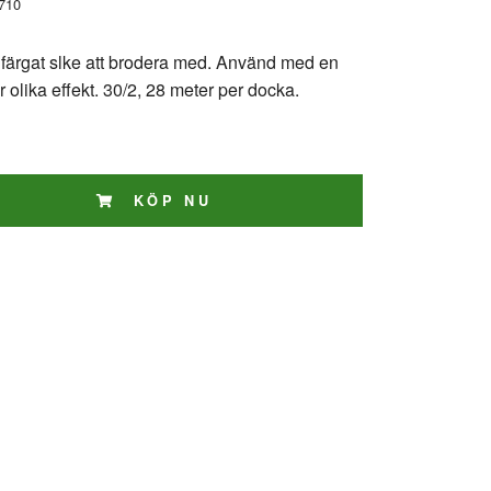
710
ndfärgat slke att brodera med. Använd med en
för olika effekt. 30/2, 28 meter per docka.
KÖP NU