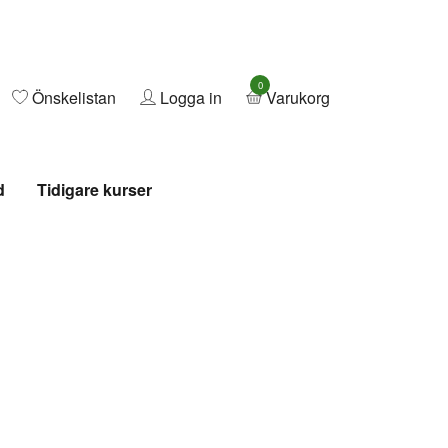
0
Önskelistan
Logga in
Varukorg
d
Tidigare kurser