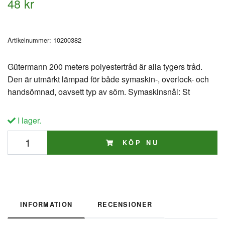
48 kr
Artikelnummer:
10200382
Gütermann 200 meters polyestertråd är alla tygers tråd.
Den är utmärkt lämpad för både symaskin-, overlock- och
handsömnad, oavsett typ av söm. Symaskinsnål: St
I lager.
KÖP NU
INFORMATION
RECENSIONER