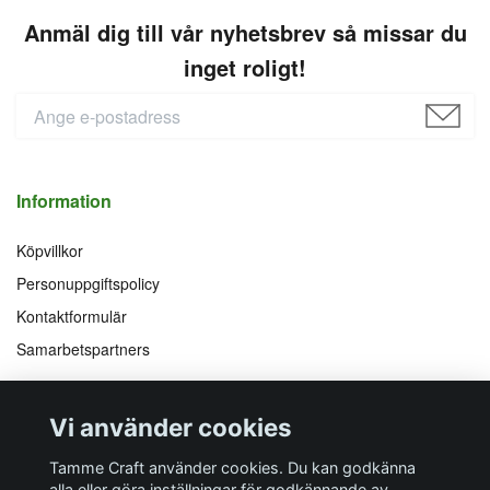
Anmäl dig till vår nyhetsbrev så missar du
inget roligt!
Information
Köpvillkor
Personuppgiftspolicy
Kontaktformulär
Samarbetspartners
Följ oss på
Vi accepterar
Vi använder cookies
Facebook
Instagram
YouTube
Pinterest
Tamme Craft använder cookies. Du kan godkänna
alla eller göra inställningar för godkännande av