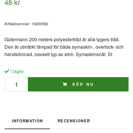
48 kr
Artikelnummer:
10200582
Gütermann 200 meters polyestertråd är alla tygers tråd.
Den är utmärkt lämpad för både symaskin-, overlock- och
handsömnad, oavsett typ av söm. Symaskinsnål: St
I lager.
KÖP NU
INFORMATION
RECENSIONER