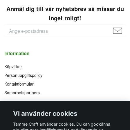
Anmäl dig till vår nyhetsbrev så missar du
inget roligt!
Information
Köpvillkor
Personuppgiftspolicy
Kontaktformulär
Samarbetspartners
Följ oss på
Vi accepterar
Vi använder cookies
Facebook
Instagram
YouTube
Pinterest
Tamme Craft använder cookies. Du kan godkänna
alla eller göra inställningar för godkännande av