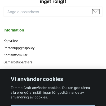
inget roligt!
Information
Köpvillkor
Personuppgiftspolicy
Kontaktformulär
Samarbetspartners
Följ oss på
Vi accepterar
Vi använder cookies
Facebook
Instagram
YouTube
Pinterest
Tamme Craft använder cookies. Du kan godkänna
alla eller göra inställningar för godkännande av
användning av cookies.