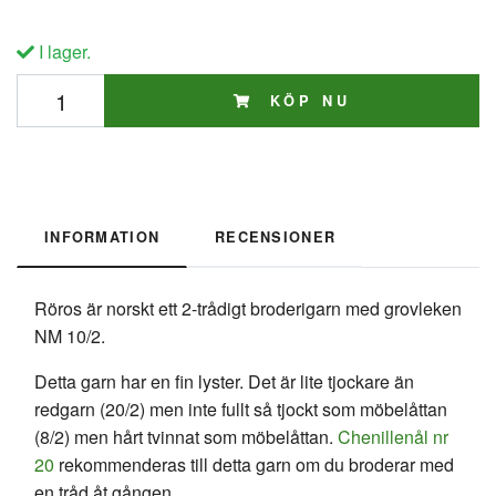
I lager.
KÖP NU
INFORMATION
RECENSIONER
Röros är norskt ett 2-trådigt broderigarn med grovleken
NM 10/2.
Detta garn har en fin lyster. Det är lite tjockare än
redgarn (20/2) men inte fullt så tjockt som möbelåttan
(8/2) men hårt tvinnat som möbelåttan.
Chenillenål nr
20
rekommenderas till detta garn om du broderar med
en tråd åt gången.