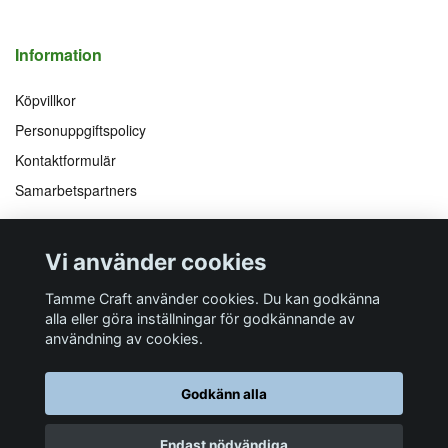
Information
Köpvillkor
Personuppgiftspolicy
Kontaktformulär
Samarbetspartners
Följ oss på
Vi accepterar
Vi använder cookies
Facebook
Instagram
YouTube
Pinterest
Tamme Craft använder cookies. Du kan godkänna
alla eller göra inställningar för godkännande av
användning av cookies.
Butiksadress
Postadress
E-post
Telefon
Organisationsnummer
Godkänn alla
Företagsallén 8
Talltitevägen 11
info@tamme.com
070 200 52 03
559097-7210
184 40
Åkersberga
184 61
Åkersberga
Endast nödvändiga