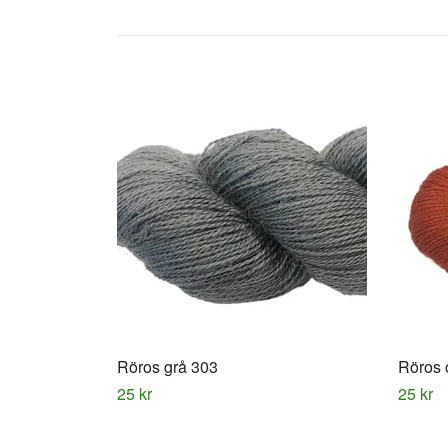
Röros grå 303
Röros 
25 kr
25 kr