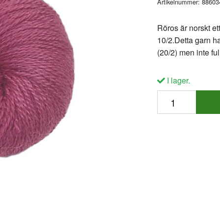
Artikelnummer:
88603
Röros är norskt e
10/2.Detta garn har
(20/2) men inte ful
I lager.