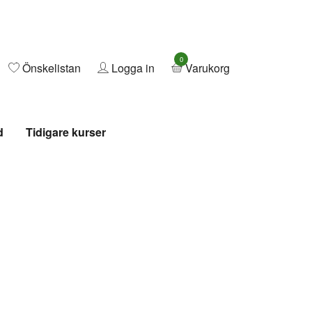
0
Önskelistan
Logga in
Varukorg
d
Tidigare kurser