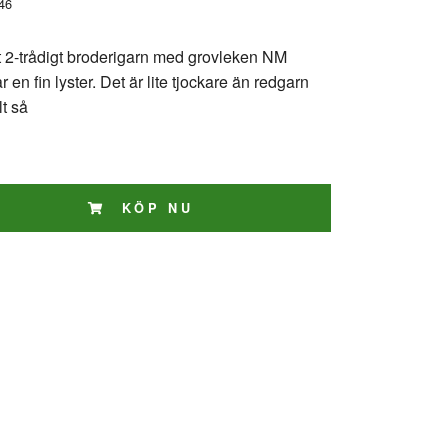
46
tt 2-trådigt broderigarn med grovleken NM
 en fin lyster. Det är lite tjockare än redgarn
lt så
KÖP NU