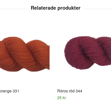
orange 331
Röros röd 344
25 kr