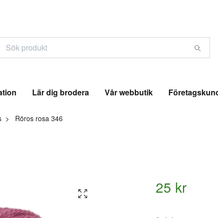
ation
Lär dig brodera
Vår webbutik
Företagskun
s
Röros rosa 346
25 kr