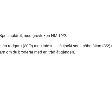
ån Spelsaufåret, med grovleken NM 10/2.
kare än redgarn (20/2) men inte fullt så tjockt som möbelåttan (8/
arn om du broderar med en tråd åt gången.