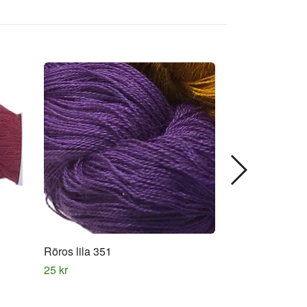
Röros lila 351
Röros lila 355
25 kr
25 kr