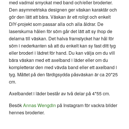
med vadmal smyckat med band och/eller broderier.
Den asymmetriska designen ger väskan karaktär och
gör den lätt att bära. Väskan är ett roligt och enkelt
DIY-projekt som passar alla och alla åldrar. De
laserskurna hålen för söm går det lätt att sy ihop de
delarna till väskan. Det halva framstycket har hål för
söm i nederkanten så att du enkelt kan sy fast ditt tyg
eller broderi i lädret för hand. Du kan välja om du vill
bära väskan med ett axelband i läder eller om du
kompletterar den med vävda band eller ett axelband i
tyg. Måttet på den färdigsydda påsväskan är ca 20*25
cm.
Axelbandet i läder består av två delar på 4*55 cm.
Besök
Annas Wengdin
på Instagram för vackra bilder
hennes broderier.