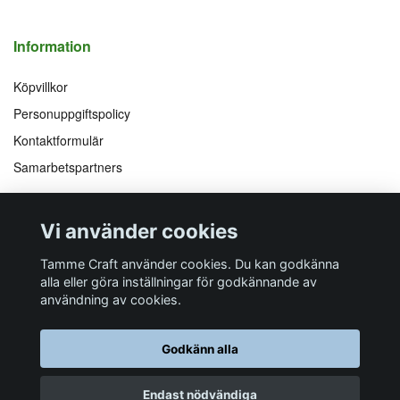
Information
Köpvillkor
Personuppgiftspolicy
Kontaktformulär
Samarbetspartners
Följ oss på
Vi accepterar
Vi använder cookies
Facebook
Instagram
YouTube
Pinterest
Tamme Craft använder cookies. Du kan godkänna
alla eller göra inställningar för godkännande av
användning av cookies.
Butiksadress
Postadress
E-post
Telefon
Organisationsnummer
Godkänn alla
Företagsallén 8
Talltitevägen 11
info@tamme.com
070 200 52 03
559097-7210
184 40
Åkersberga
184 61
Åkersberga
Endast nödvändiga