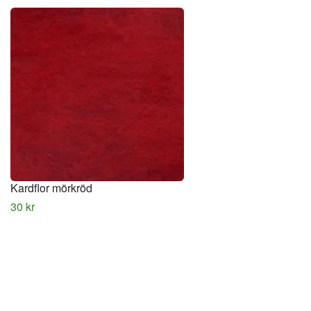
Kardflor mörkröd
30 kr