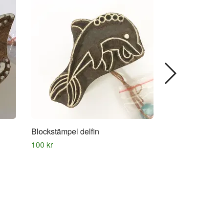
Blockstämpel delfin
Blockstämpel 
100 kr
100 kr