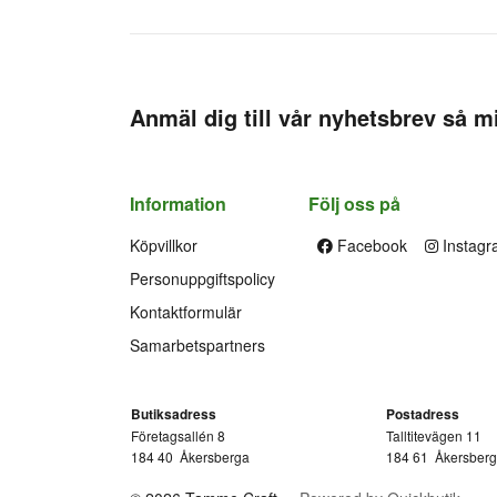
Anmäl dig till vår nyhetsbrev så mi
Information
Följ oss på
Köpvillkor
Facebook
Instagr
Personuppgiftspolicy
Kontaktformulär
Samarbetspartners
Butiksadress
Postadress
Företagsallén 8
Talltitevägen 11
184 40
Åkersberga
184 61
Åkersber