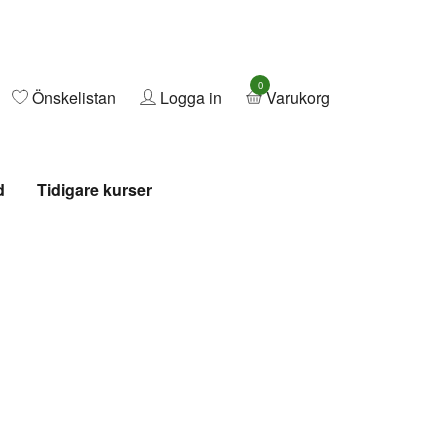
0
Önskelistan
Logga in
Varukorg
d
Tidigare kurser