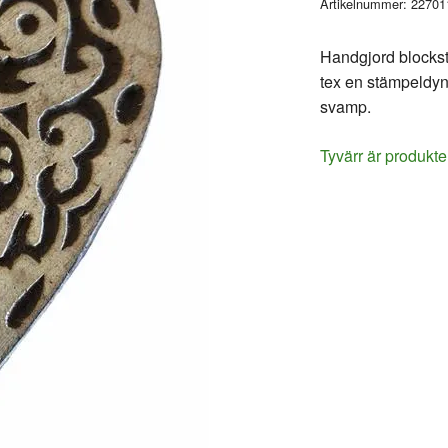
Artikelnummer:
22701
Handgjord blockst
tex en stämpeldyna
svamp.
Tyvärr är produkte