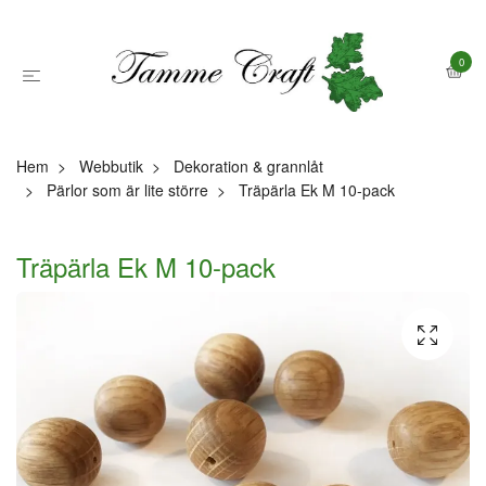
0
Hem
Webbutik
Dekoration & grannlåt
Pärlor som är lite större
Träpärla Ek M 10-pack
Träpärla Ek M 10-pack