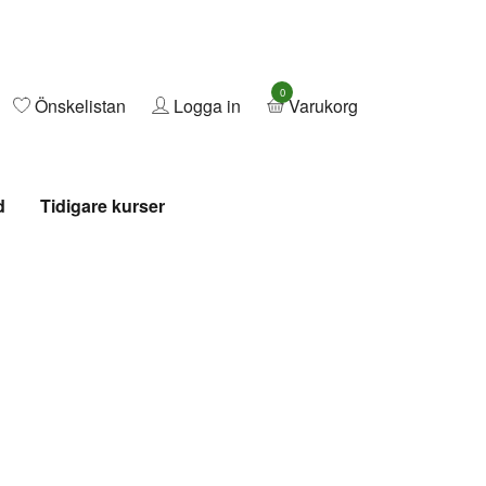
0
Önskelistan
Logga in
Varukorg
d
Tidigare kurser