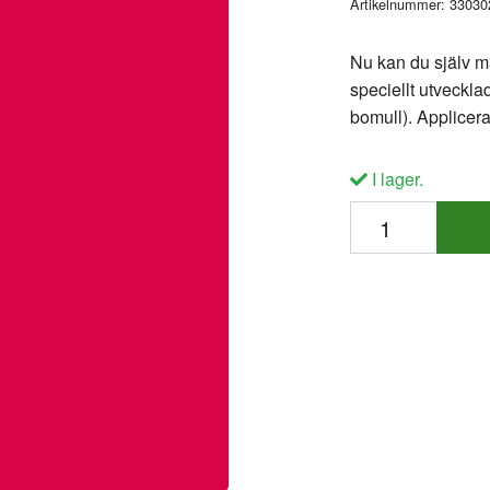
Artikelnummer:
33030
Nu kan du själv må
speciellt utveckla
bomull). Applicer
I lager.