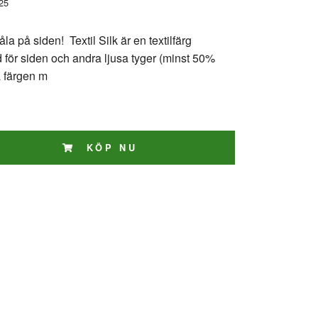
25
la på siden! Textil Silk är en textilfärg
d för siden och andra ljusa tyger (minst 50%
a färgen m
KÖP NU