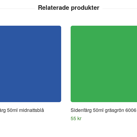
ärg 50ml midnattsblå
Sidenfärg 50ml gräsgrön 6006
55 kr