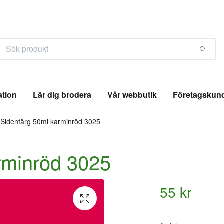
ation
Lär dig brodera
Vår webbutik
Företagskun
Sidenfärg 50ml karminröd 3025
rminröd 3025
55 kr