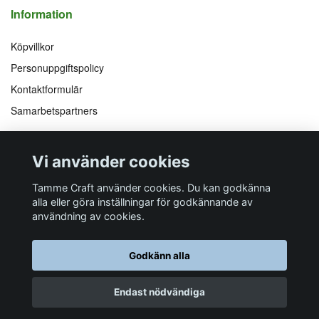
Information
Köpvillkor
Personuppgiftspolicy
Kontaktformulär
Samarbetspartners
Följ oss på
Vi accepterar
Vi använder cookies
Facebook
Instagram
YouTube
Pinterest
Tamme Craft använder cookies. Du kan godkänna
alla eller göra inställningar för godkännande av
användning av cookies.
Butiksadress
Postadress
E-post
Telefon
Organisationsnummer
Godkänn alla
Företagsallén 8
Talltitevägen 11
info@tamme.com
070 200 52 03
559097-7210
184 40
Åkersberga
184 61
Åkersberga
Endast nödvändiga
© 2026 Tamme Craft
Powered by Quickbutik