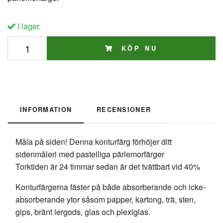
I lager.
KÖP NU
INFORMATION
RECENSIONER
Måla på siden! Denna konturfärg förhöjer ditt
sidenmåleri med pastelliga pärlemorfärger
Torktiden är 24 timmar sedan är det tvättbart vid 40%
Konturfärgerna fäster på både absorberande och icke-
absorberande ytor såsom papper, kartong, trä, sten,
gips, bränt lergods, glas och plexiglas.