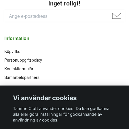
inget roligt!
Information
Köpvillkor
Personuppgiftspolicy
Kontaktformulär
Samarbetspartners
Följ oss på
Vi accepterar
Vi använder cookies
Facebook
Instagram
YouTube
Pinterest
Tamme Craft använder cookies. Du kan godkänna
alla eller göra inställningar för godkännande av
användning av cookies.