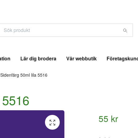
ation
Lär dig brodera
Vår webbutik
Företagskun
Sidenfärg 50ml lila 5516
a 5516
55 kr