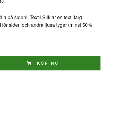
16
la på siden! Textil Silk är en textilfärg
d för siden och andra ljusa tyger (minst 50%
KÖP NU