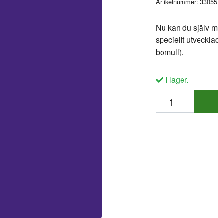
Artikelnummer:
33055
Nu kan du själv må
speciellt utveckla
bomull).
I lager.