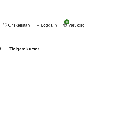
0
Önskelistan
Logga in
Varukorg
d
Tidigare kurser