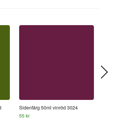
8
Sidenfärg 50ml vinröd 3024
Sidenfärg 50m
55 kr
55 kr