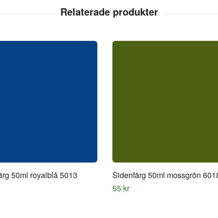
ärg 50ml royalblå 5013
Sidenfärg 50ml mossgrön 601
55 kr