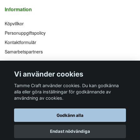
Information
Köpvillkor
Personuppgiftspolicy
Kontaktformulär
Samarbetspartners
Följ oss på
Vi accepterar
Vi använder cookies
Facebook
Instagram
YouTube
Pinterest
Tamme Craft använder cookies. Du kan godkänna
alla eller göra inställningar för godkännande av
användning av cookies.
Butiksadress
Postadress
E-post
Telefon
Organisationsnummer
Godkänn alla
Företagsallén 8
Talltitevägen 11
info@tamme.com
070 200 52 03
559097-7210
184 40
Åkersberga
184 61
Åkersberga
Endast nödvändiga
© 2026 Tamme Craft
Powered by Quickbutik