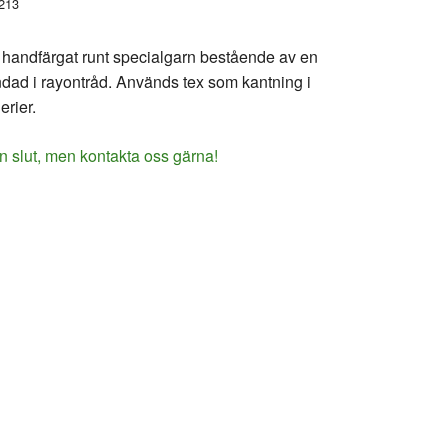
213
t handfärgat runt specialgarn bestående av en
ndad i rayontråd. Används tex som kantning i
erier.
n slut, men kontakta oss gärna!