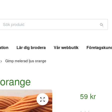
ation
Lär dig brodera
Vår webbutik
Företagskun
Gimp melerad ljus orange
 orange
59 kr