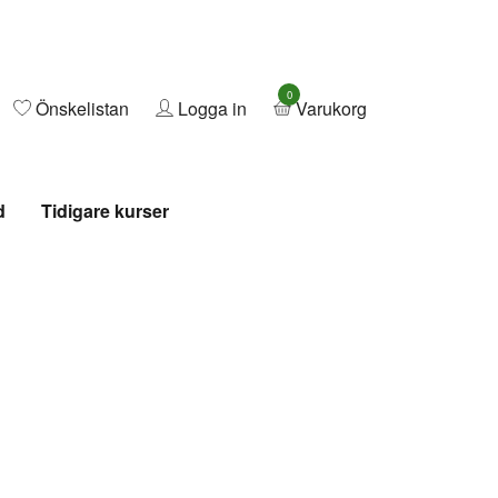
0
Önskelistan
Logga in
Varukorg
d
Tidigare kurser