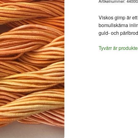
Artikelnummer:
44000
Viskos gimp är et
bomullskärna inli
guld- och pärlbrod
Tyvärr är produkte