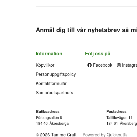
Anmäl dig till vår nyhetsbrev så mi
Information
Följ oss på
Köpvillkor
Facebook
Instagr
Personuppgiftspolicy
Kontaktformulär
Samarbetspartners
Butiksadress
Postadress
Företagsallén 8
Talltitevägen 11
184 40
Åkersberga
184 61
Åkersber
© 2026 Tamme Craft
Powered by Quickbutik