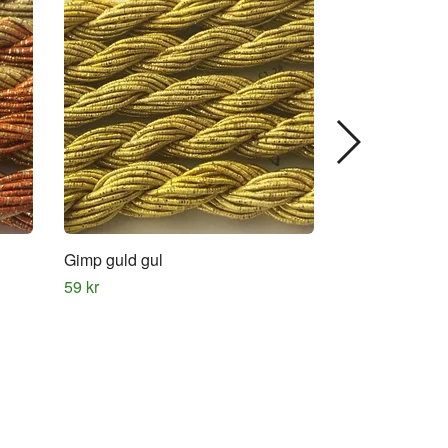
Gimp guld gul
Gimp melerad l
59 kr
59 kr